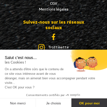
CGV
Mentions légales
Suivez-nous sur les réseaux
sociaux
Trottinette
Salut c'est nous...
Skate
les Cookies !
Roller
On a attendu d'être sûrs que le contenu de
ce site vous intéresse avant de vous
déranger, mais on aimerait bien vous accompagner pendant votre
visite...
C'est OK pour vous ?
Création site internet : idcom-lagence.fr
- Copyright
Consentements certifiés par
©2026 -
Mentions légales
-
Confidentialité
Non merci
Je choisis
OK pour moi