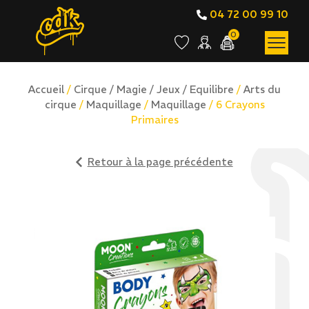
04 72 00 99 10
0
Accueil
/
Cirque / Magie / Jeux / Equilibre
/
Arts du
cirque
/
Maquillage
/
Maquillage
/ 6 Crayons
Primaires
Retour à la page précédente