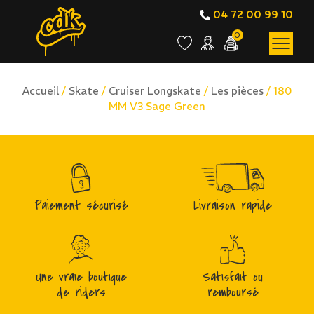
04 72 00 99 10
0
Accueil
/
Skate
/
Cruiser Longskate
/
Les pièces
/ 180
MM V3 Sage Green
Paiement sécurisé
Livraison rapide
Une vraie boutique
Satisfait ou
de riders
remboursé