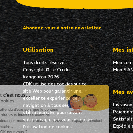
Abonnez-vous à notre newsletter
Utilisation
Mes in
Tous droits réservés
Mon com
Copyright © Le Cri du
Mon S.A.V
Kangourou 2026
CDK utilise des cookies sur ce
site Web pour garantir une
Mes av
Salut c'est nous...
excellente expérience de
les Cookies !
Livraison
navigation à tous ses
On a attendu d'être sûrs que le contenu
Paiement
utilisateurs. En poursuivant
de ce site vous intéresse avant de
Satisfai
votre navigation, vous acceptez
vous déranger, mais on aimerait bien vous accompagner pendant
Expédié 
l’utilisation de cookies.
votre visite...
C'est OK pour vous ?