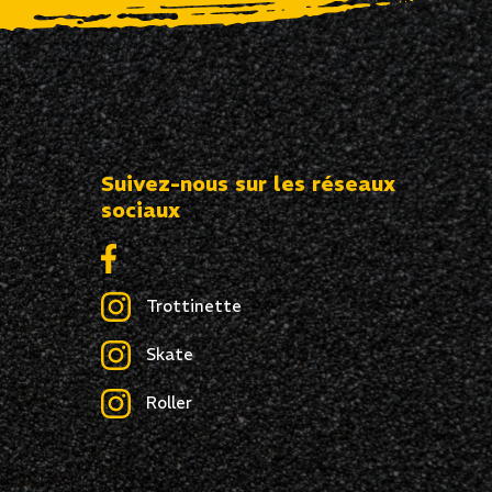
Suivez-nous sur les réseaux
sociaux
Trottinette
Skate
Roller