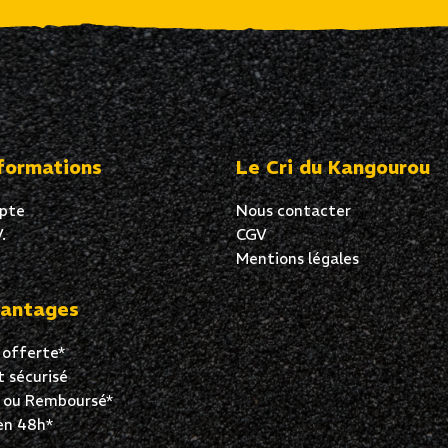
formations
Le Cri du Kangourou
pte
Nous contacter
.
CGV
Mentions légales
antages
 offerte*
 sécurisé
t ou Remboursé*
en 48h*