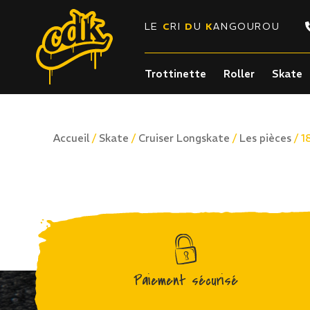
LE
C
RI
D
U
K
ANGOUROU
Trottinette
Roller
Skate
/
/
/
/ 1
Accueil
Skate
Cruiser Longskate
Les pièces
Paiement sécurisé