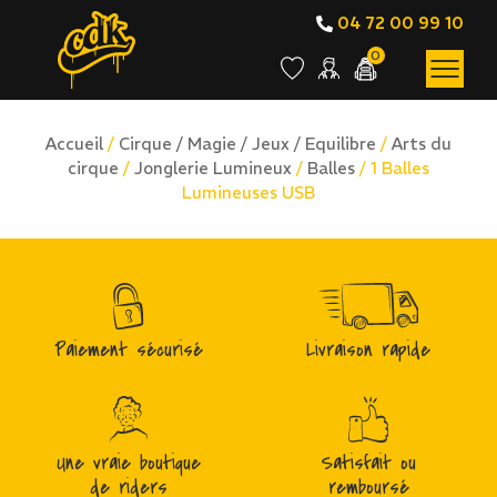
04 72 00 99 10
0
Accueil
/
Cirque / Magie / Jeux / Equilibre
/
Arts du
cirque
/
Jonglerie Lumineux
/
Balles
/ 1 Balles
Lumineuses USB
Paiement sécurisé
Livraison rapide
Une vraie boutique
Satisfait ou
de riders
remboursé