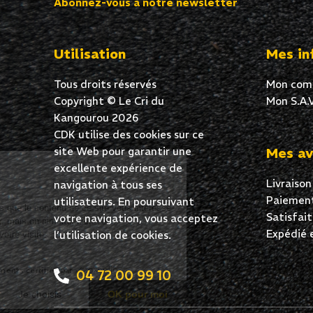
Abonnez-vous à notre newsletter
Utilisation
Mes in
Tous droits réservés
Mon com
Copyright © Le Cri du
Mon S.A.V
Kangourou 2026
CDK utilise des cookies sur ce
site Web pour garantir une
Mes av
Salut c'est nous...
excellente expérience de
les Cookies !
Livraison
navigation à tous ses
On a attendu d'être sûrs que le contenu
Paiement
utilisateurs. En poursuivant
de ce site vous intéresse avant de
Satisfai
votre navigation, vous acceptez
vous déranger, mais on aimerait bien vous accompagner pendant
Expédié 
l’utilisation de cookies.
votre visite...
C'est OK pour vous ?
Consentements certifiés par
04 72 00 99 10
Non merci
Je choisis
OK pour moi