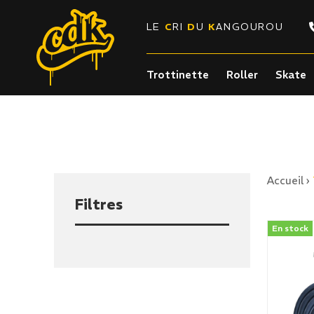
LE
C
RI
D
U
K
ANGOUROU
Trottinette
Roller
Skate
Accueil
›
Filtres
En stock