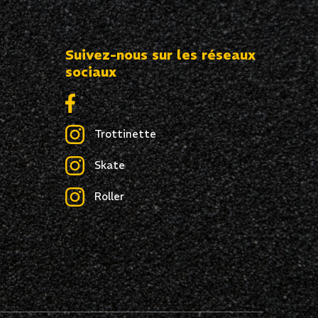
Suivez-nous sur les réseaux
sociaux
Trottinette
Skate
Roller