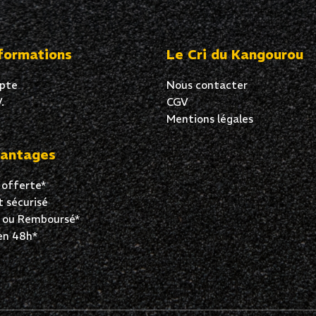
formations
Le Cri du Kangourou
pte
Nous contacter
.
CGV
Mentions légales
antages
 offerte*
 sécurisé
t ou Remboursé*
en 48h*