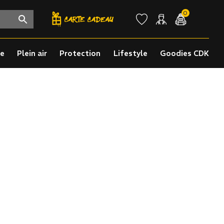
0
re
Plein air
Protection
Lifestyle
Goodies CDK