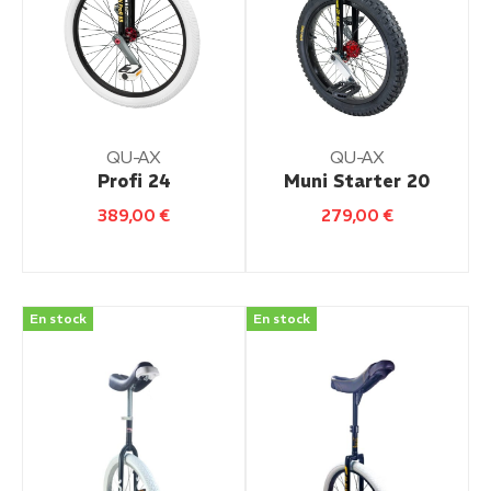
QU-AX
QU-AX
Profi 24
Muni Starter 20
389,00
€
279,00
€
En stock
En stock