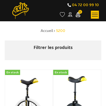
04 72 00 99 10
0
Accueil
›
5200
BOUTIQUE EN LIGNE
5200
Filtrer les produits
En stock
En stock