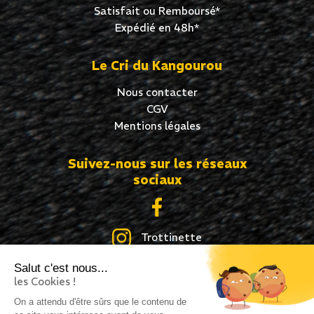
Satisfait ou Remboursé*
Expédié en 48h*
Le Cri du Kangourou
Nous contacter
CGV
Mentions légales
Suivez-nous sur les réseaux
sociaux
Trottinette
Salut c'est nous...
Skate
les Cookies !
Roller
On a attendu d'être sûrs que le contenu de