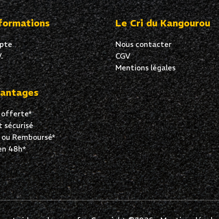
formations
Le Cri du Kangourou
pte
Nous contacter
.
CGV
Mentions légales
antages
 offerte*
 sécurisé
t ou Remboursé*
en 48h*
vos Options