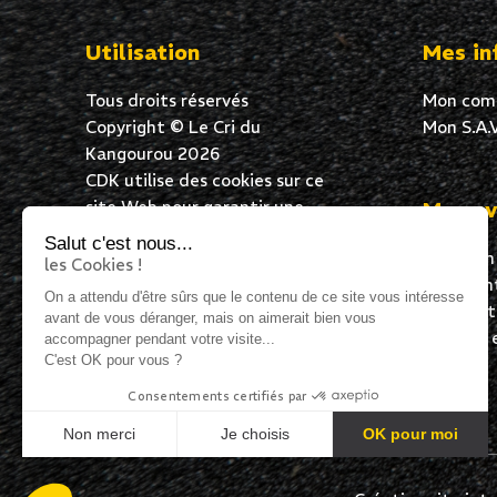
Utilisation
Mes in
Tous droits réservés
Mon com
Copyright © Le Cri du
Mon S.A.V
Kangourou 2026
CDK utilise des cookies sur ce
site Web pour garantir une
Mes av
Salut c'est nous...
excellente expérience de
les Cookies !
Livraison
navigation à tous ses
On a attendu d'être sûrs que le contenu
Paiement
utilisateurs. En poursuivant
de ce site vous intéresse avant de
Satisfai
votre navigation, vous acceptez
vous déranger, mais on aimerait bien vous accompagner pendant
Expédié 
l’utilisation de cookies.
votre visite...
C'est OK pour vous ?
Consentements certifiés par
04 72 00 99 10
Non merci
Je choisis
OK pour moi
Plateforme de Gestion du Consentement : Personnalisez 
Axeptio consent