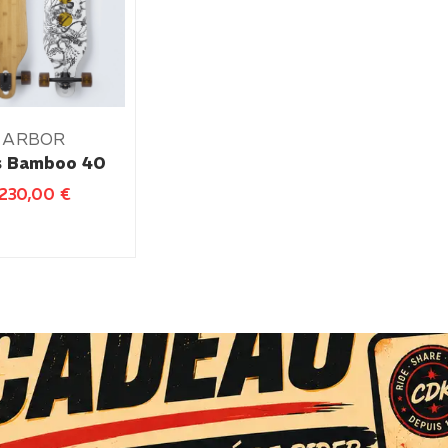
ARBOR
s Bamboo 40
230,00
€