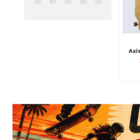
130
180
230
280
330
Axi