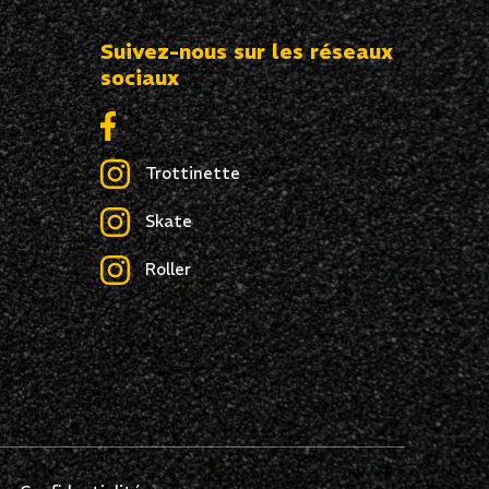
Suivez-nous sur les réseaux
sociaux
Trottinette
Skate
Roller