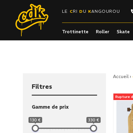
LE
C
RI
D
U
K
ANGOUROU
Trottinette
Roller
Skate
Accueil
›
Filtres
Rupture d
Gamme de prix
130 €
330 €