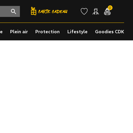
0
re
Plein air
Protection
Lifestyle
Goodies CDK