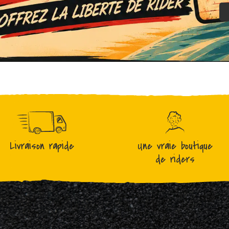
Livraison rapide
Une vraie boutique
de riders