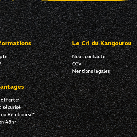
formations
Le Cri du Kangourou
pte
Nous contacter
.
CGV
Mentions légales
antages
 offerte*
 sécurisé
t ou Remboursé*
en 48h*