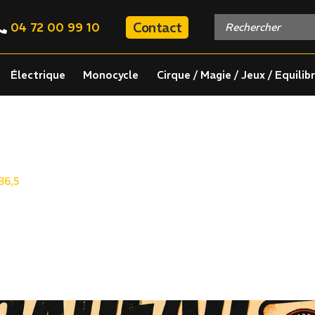
Contact
04 72 00 99 10
Électrique
Monocycle
Cirque / Magie / Jeux / Equilib
36,5