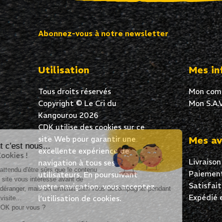
Abonnez-vous à notre newsletter
Utilisation
Mes in
Tous droits réservés
Mon com
Copyright © Le Cri du
Mon S.A.V
Kangourou 2026
CDK utilise des cookies sur ce
site Web pour garantir une
Mes av
Salut c'est nous...
excellente expérience de
les Cookies !
Livraison
navigation à tous ses
On a attendu d'être sûrs que le contenu
Paiement
utilisateurs. En poursuivant
de ce site vous intéresse avant de
Satisfai
votre navigation, vous acceptez
vous déranger, mais on aimerait bien vous accompagner pendant
Expédié 
l’utilisation de cookies.
votre visite...
C'est OK pour vous ?