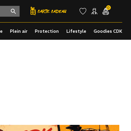
0
re
Plein air
Protection
Lifestyle
Goodies CDK