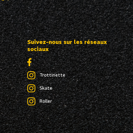
Suivez-nous sur les réseaux
sociaux
Trottinette
Skate
Roller