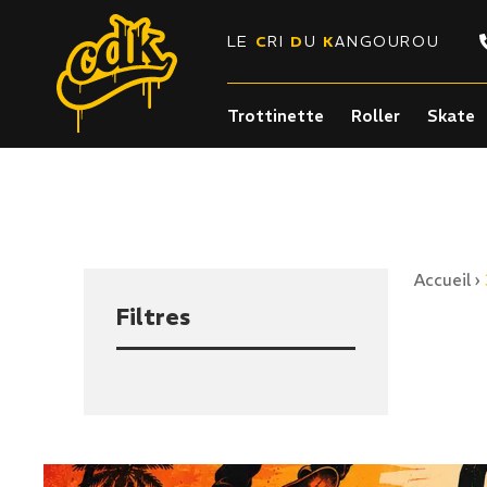
LE
C
RI
D
U
K
ANGOUROU
Trottinette
Roller
Skate
Accueil
›
Filtres