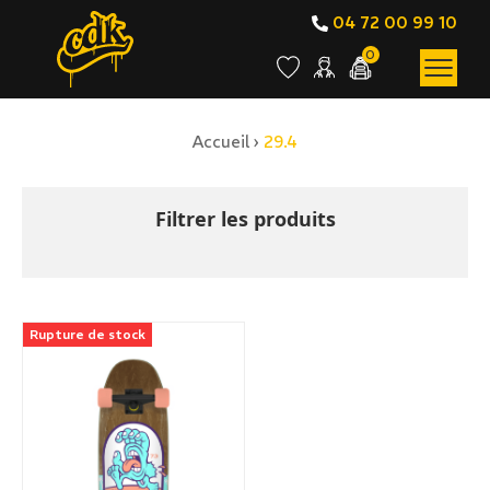
04 72 00 99 10
0
Accueil
›
29.4
BOUTIQUE EN LIGNE
29.4
Filtrer les produits
Rupture de stock