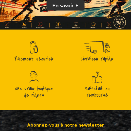
En savoir +
Paiement sécurisé
Livraison rapide
Une vraie boutique
Satisfait ou
de riders
remboursé
Abonnez-vous à notre newsletter