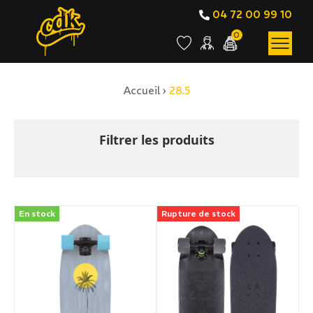
04 72 00 99 10
0
Accueil
›
28.5
BOUTIQUE EN LIGNE
28.5
Filtrer les produits
En stock
Rupture de stock