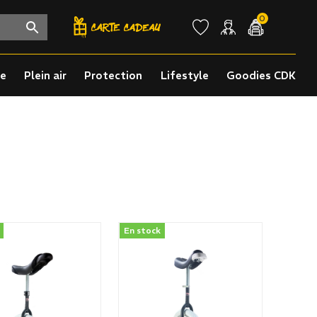
0
re
Plein air
Protection
Lifestyle
Goodies CDK
En stock