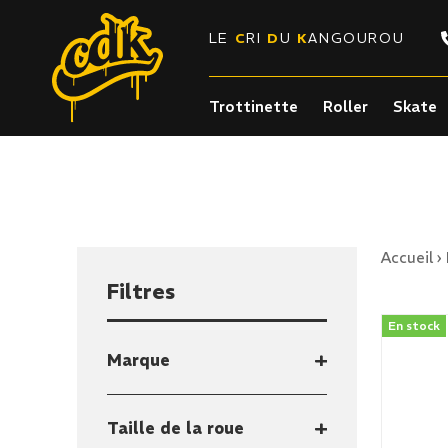
LE
C
RI
D
U
K
ANGOUROU
Trottinette
Roller
Skate
Accueil
›
Filtres
En stock
Marque
Taille de la roue