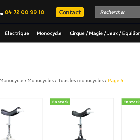
Contact
04 72 00 99 10
Électrique
Monocycle
Cirque / Magie / Jeux / Equilib
Monocycle
›
Monocycles
›
Tous les monocycles
›
Page 5
En stock
En stock