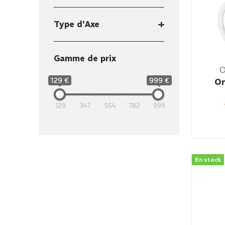
Type d'Axe
Gamme de prix
129 €
999 €
On
129
347
564
782
999
En stock