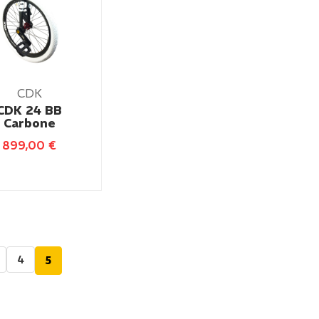
CDK
CDK 24 BB
Carbone
899,00
€
4
5