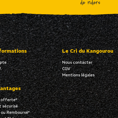
de riders
formations
Le Cri du Kangourou
pte
Nous contacter
.
CGV
Mentions légales
antages
 offerte*
 sécurisé
t ou Remboursé*