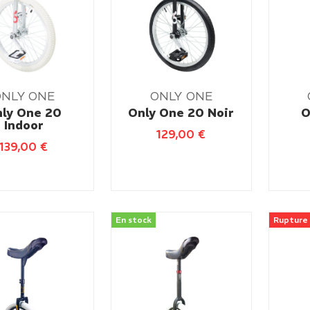
ONLY ONE
ONLY ONE
ly One 20
Only One 20 Noir
O
Indoor
129,00
€
139,00
€
En stock
Rupture