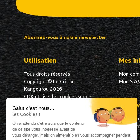
Abonnez-vous à notre newsletter
Utilisation
Mes in
Tous droits réservés
Mon com
Copyright © Le Cri du
Mon S.A.V
Kangourou 2026
CDK utilise des cookies sur ce
site Web pour garantir une
Mes av
Salut c'est nous...
excellente expérience de
les Cookies !
Livraison
navigation à tous ses
On a attendu d'être sûrs que le contenu
Paiement
utilisateurs. En poursuivant
de ce site vous intéresse avant de
Satisfai
votre navigation, vous acceptez
vous déranger, mais on aimerait bien vous accompagner pendant