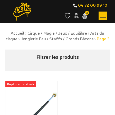
04 72 00 99 10
0
Accueil
›
Cirque / Magie / Jeux / Equilibre
›
Arts du
BOUTIQUE EN LIGNE
cirque
›
Jonglerie Feu
›
Staffs / Grands Bâtons
›
Page 3
Staffs / Grands Bâtons
Filtrer les produits
Rupture de stock