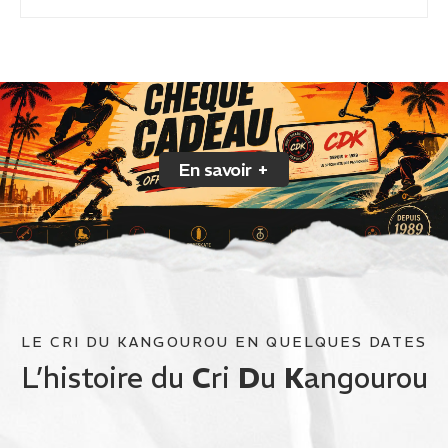
En savoir +
LE CRI DU KANGOUROU EN QUELQUES DATES
L’histoire du
C
ri
D
u
K
angourou