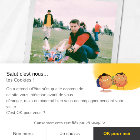
Salut c'est nous...
les Cookies !
On a attendu d'être sûrs que le contenu de
ce site vous intéresse avant de vous
déranger, mais on aimerait bien vous accompagner pendant votre
visite...
C'est OK pour vous ?
Consentements certifiés par
1996
Arrivée de Stéphane, dit
Non merci
Je choisis
OK pour moi