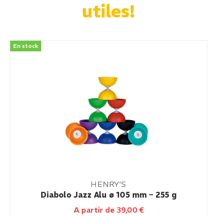
utiles!
En stock
Finger Scooter AOS V6 Blunt Oil Slick
35,00
€