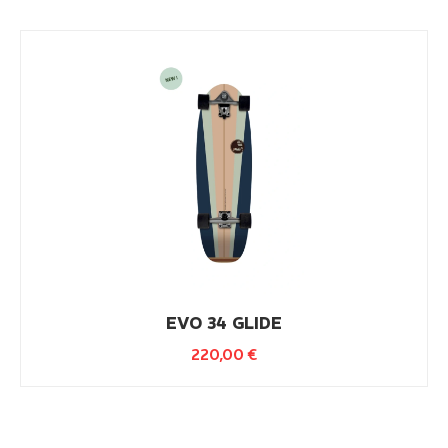
Piquet HQ-Kite
9,90
€