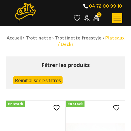
04 72 00 99 10
0
Accueil
›
Trottinette
›
Trottinette freestyle
›
Plateaux
BOUTIQUE EN LIGNE
/ Decks
Plateaux / Decks
Filtrer les produits
Réinitialiser les filtres
En stock
En stock