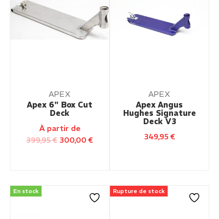
APEX
APEX
Apex 6" Box Cut
Apex Angus
Deck
Hughes Signature
Deck V3
À partir de
349,95
€
399,95
€
300,00
€
En stock
Rupture de stock