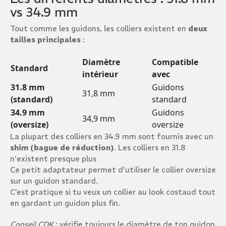
vs 34.9 mm
Tout comme les guidons, les colliers existent en
deux
tailles principales
:
Diamètre
Compatible
Standard
intérieur
avec
31.8 mm
Guidons
31,8 mm
(standard)
standard
34.9 mm
Guidons
34,9 mm
(oversize)
oversize
La plupart des colliers en 34.9 mm sont fournis avec un
shim (bague de réduction)
. Les colliers en 31.8
n'existent presque plus
Ce petit adaptateur permet d’utiliser le collier oversize
sur un guidon standard.
C’est pratique si tu veux un collier au look costaud tout
en gardant un guidon plus fin.
Conseil CDK
: vérifie toujours le diamètre de ton guidon