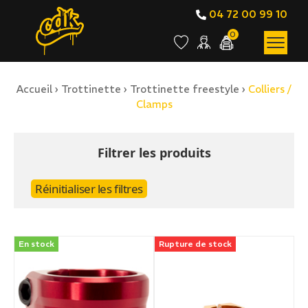
04 72 00 99 10
0
Accueil
›
Trottinette
›
Trottinette freestyle
›
Colliers /
BOUTIQUE EN LIGNE
Clamps
Colliers / Clamps
Filtrer les produits
Réinitialiser les filtres
En stock
Rupture de stock