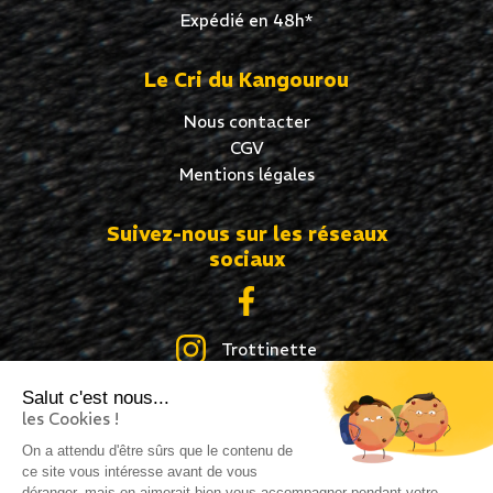
Expédié en 48h*
Le Cri du Kangourou
Nous contacter
CGV
Mentions légales
Suivez-nous sur les réseaux
sociaux
Trottinette
Salut c'est nous...
Skate
les Cookies !
Roller
On a attendu d'être sûrs que le contenu de
ce site vous intéresse avant de vous
déranger, mais on aimerait bien vous accompagner pendant votre