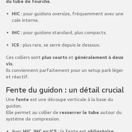
du tube de fourche
.
HIC
: pour guidons oversize, fréquemment avec une
cale interne.
IHC
: pour guidons standard, plus compacts.
ICS
: plus rare, se serre depuis le dessous.
Ces colliers sont
plus courts
et
généralement à deux
vis
.
Ils conviennent parfaitement pour un setup park léger
et réactif.
Fente du guidon : un détail crucial
Une
fente
est une découpe verticale à la base du
guidon.
Elle permet au collier de
resserrer le tube
autour du
système de compression.
Avec
HIC, IHC ou ICS
: la fente est
obligatoire
.